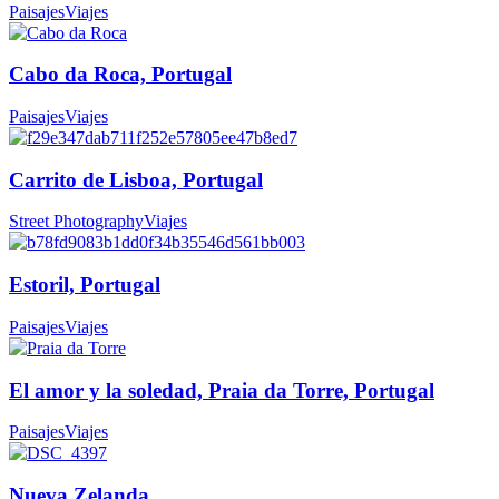
Paisajes
Viajes
Cabo da Roca, Portugal
Paisajes
Viajes
Carrito de Lisboa, Portugal
Street Photography
Viajes
Estoril, Portugal
Paisajes
Viajes
El amor y la soledad, Praia da Torre, Portugal
Paisajes
Viajes
Nueva Zelanda